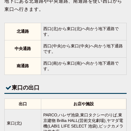
地下にある北通路や中央通路、南通路を使い西口から
東口へ行きます。
西口(北)から東口(北)へ向かう地下通路で
北通路
す。
西口(中央)から東口(中央)へ向かう地下通路
中央通路
です。
西口(南)から東口(南)へ向かう地下通路で
南通路
す。
東口の出口
出口
お店や施設
PARCO,ハレザ池袋,東口タクシーのりば,東
京建物 Brillia HALL(芸術文化劇場),ヤマダ電
東口(北)
機(LABI1 LIFE SELECT 池袋),ビックカメラ