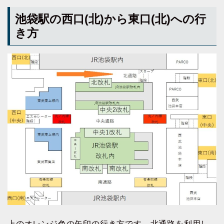
池袋駅の西口(北)から東口(北)への行
き方
上のオレンジ色の矢印の行き方です。北通路を利用し