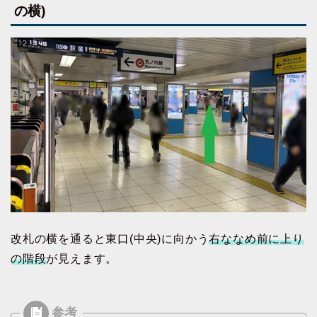
の横)
改札の横を通ると東口(中央)に向かう
右ななめ前に上り
の階段
が見えます。