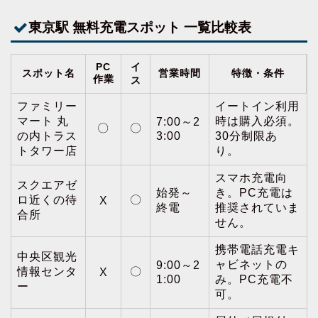
東京駅 無料充電スポット 一覧比較表
PC
イ
スポット名
営業時間
特徴・条件
作業
ス
ファミリー
イートイン利用
マート 丸
時は購入必須。
7:00～2
〇
〇
の内トラス
3:00
30分制限あ
トタワー店
り。
スマホ充電向
スクエアゼ
始発～
き。PC充電は
ロ近くの待
〇
X
終電
推奨されていま
合所
せん。
携帯電話充電キ
中央区観光
ャビネットの
9:00～2
情報センタ
〇
X
1:00
み。PC充電不
ー
可。